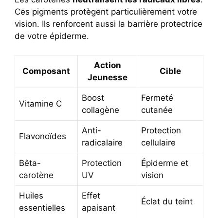
Ces pigments protègent particulièrement votre
vision. Ils renforcent aussi la barrière protectrice
de votre épiderme.
Action
Composant
Cible
Jeunesse
Boost
Fermeté
Vitamine C
collagène
cutanée
Anti-
Protection
Flavonoïdes
radicalaire
cellulaire
Bêta-
Protection
Épiderme et
carotène
UV
vision
Huiles
Effet
Éclat du teint
essentielles
apaisant